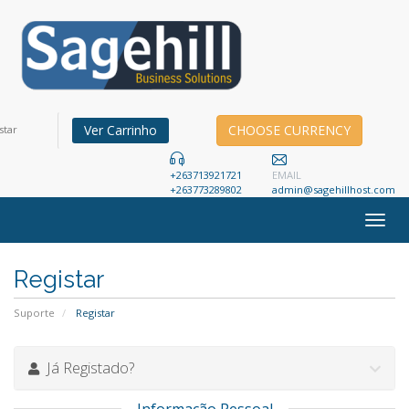
Ver Carrinho
CHOOSE CURRENCY
star
+263713921721
EMAIL
+263773289802
admin@sagehillhost.com
Togg
navig
Registar
Suporte
Registar
Já Registado?