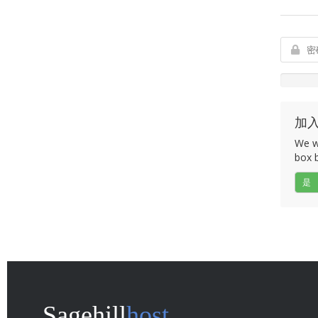
加
We wo
box b
是
Sagehill
host