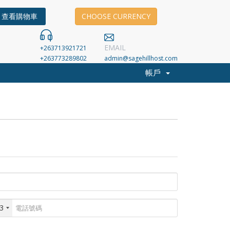
查看購物車
CHOOSE CURRENCY
EMAIL
+263713921721
+263773289802
admin@sagehillhost.com
帳戶
3